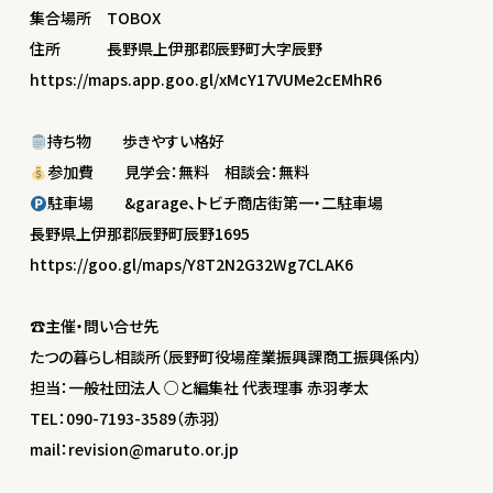
集合場所 TOBOX
住所 長野県上伊那郡辰野町大字辰野
https://maps.app.goo.gl/xMcY17VUMe2cEMhR6
持ち物 歩きやすい格好
参加費 見学会：無料 相談会：無料
駐車場 &garage、トビチ商店街第一・二駐車場
長野県上伊那郡辰野町辰野1695
https://goo.gl/maps/Y8T2N2G32Wg7CLAK6
☎︎主催・問い合せ先
たつの暮らし相談所（辰野町役場産業振興課商工振興係内）
担当：一般社団法人 ○と編集社 代表理事 赤羽孝太
TEL：090-7193-3589（赤羽）
mail：revision@maruto.or.jp