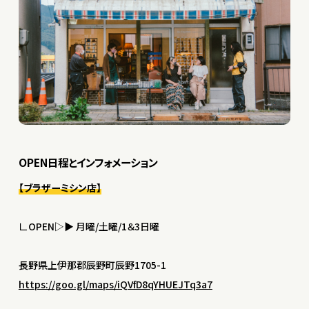
OPEN日程とインフォメーション
【ブラザーミシン店】
∟OPEN▷▶︎ 月曜/土曜/1＆3日曜
長野県上伊那郡辰野町辰野1705-1
https://goo.gl/maps/iQVfD8qYHUEJTq3a7