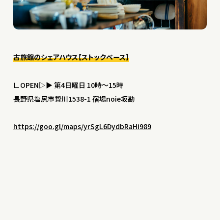
古旅館のシェアハウス【ストックベース】
∟OPEN▷▶︎ 第4日曜日 10時〜15時
長野県塩尻市贄川1538-1 宿場noie坂勘
https://goo.gl/maps/yrSgL6DydbRaHi989