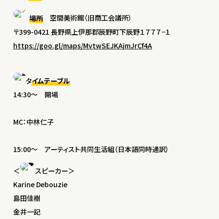
場所
空間美術館（旧商工会議所）
〒399-0421 長野県上伊那郡辰野町下辰野１７７７−１
https://goo.gl/maps/MvtwSEJKAjmJrCf4A
タ
イムテーブル
14:30〜 開場
MC：中林仁子
15:00〜 アーティスト共同生活組（日本語同時通訳）
＜
スピーカー＞
Karine Debouzie
島田佳樹
金井一記