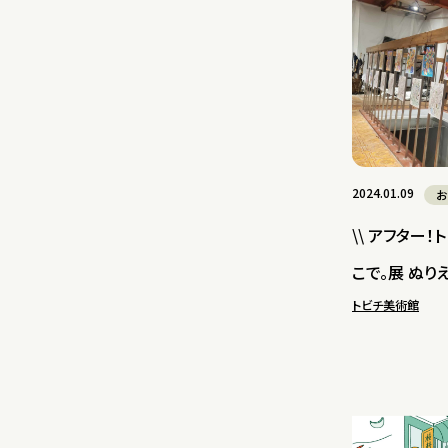
2024.01.09
お
\\ アフター！
こで。展 ぬりえ
トビチ美術館