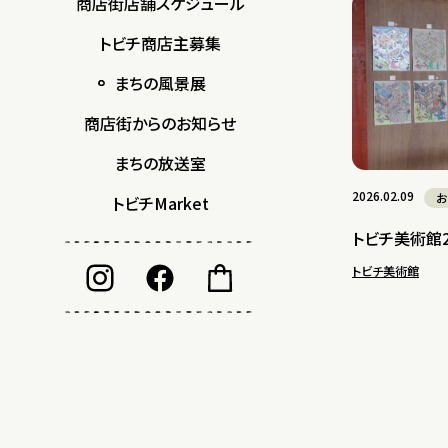
商店街店舗スケジュール
トビチ商店主募集
まちの風景展
商店街からのお知らせ
まちの放送室
2026.02.09
お
トビチMarket
トビチ美術館2
トビチ美術館