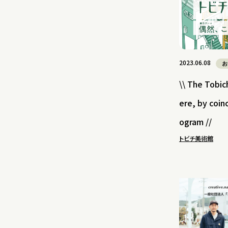
2023.06.08
お
\\ The Tobic
ere, by coin
ogram //
トビチ美術館