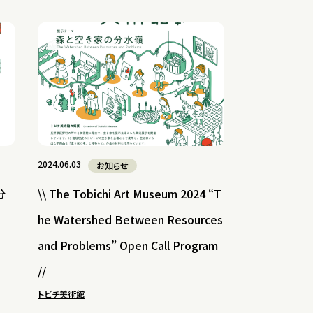
2024.06.03
お知らせ
分
\\ The Tobichi Art Museum 2024 “T
he Watershed Between Resources
and Problems” Open Call Program
//
トビチ美術館