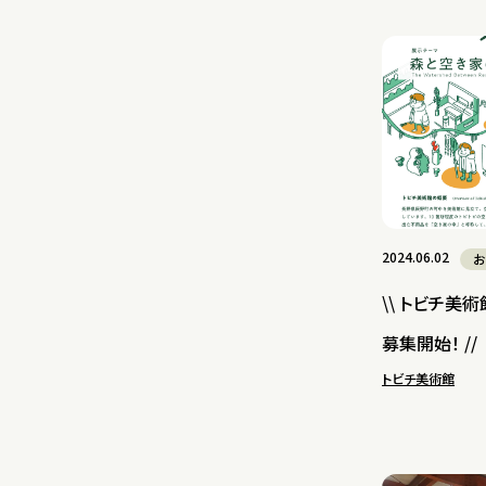
2024.06.02
お
\\ トビチ美術
募集開始！ //
トビチ美術館