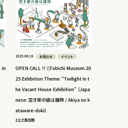
2025.08.18
お知らせ
イベント
In
OPEN CALL !! \\Tobichi Museum 20
25 Exhibition Theme: “Twilight in t
he Vacant House Exhibition” （Japa
nese: 空き家の彼は誰時 / Akiya no k
ataware-doki）
トビチ美術館