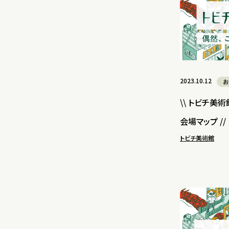
2023.10.12
お
\\ トビチ美術
会場マップ //
トビチ美術館