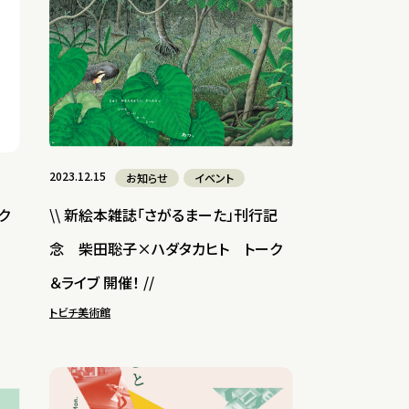
2023.12.15
お知らせ
イベント
ク
\\ 新絵本雑誌「さがるまーた」刊行記
念 柴田聡子×ハダタカヒト トーク
＆ライブ 開催！ //
トビチ美術館